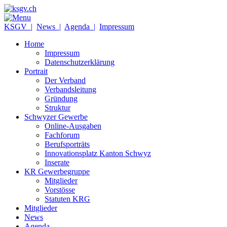
KSGV |
News |
Agenda |
Impressum
Home
Impressum
Datenschutzerklärung
Portrait
Der Verband
Verbandsleitung
Gründung
Struktur
Schwyzer Gewerbe
Online-Ausgaben
Fachforum
Berufsporträts
Innovationsplatz Kanton Schwyz
Inserate
KR Gewerbegruppe
Mitglieder
Vorstösse
Statuten KRG
Mitglieder
News
Agenda