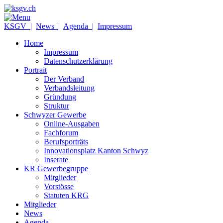
KSGV |
News |
Agenda |
Impressum
Home
Impressum
Datenschutzerklärung
Portrait
Der Verband
Verbandsleitung
Gründung
Struktur
Schwyzer Gewerbe
Online-Ausgaben
Fachforum
Berufsporträts
Innovationsplatz Kanton Schwyz
Inserate
KR Gewerbegruppe
Mitglieder
Vorstösse
Statuten KRG
Mitglieder
News
Agenda